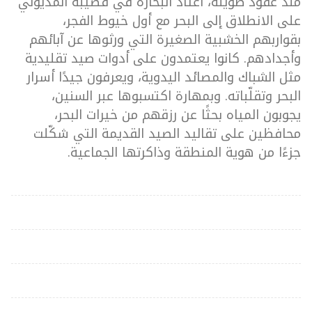
منذ عقود طويلة، اعتاد البحّارة في قصيبة المديوني
على الانطلاق إلى البحر مع أول خيوط الفجر،
بقواربهم الخشبية الصغيرة التي ورثوها عن آبائهم
وأجدادهم. كانوا يعتمدون على أدوات صيد تقليدية
مثل الشباك والمصائد اليدوية، ويعرفون جيدًا أسرار
البحر وتقلّباته. وبمهارة اكتسبوها عبر السنين،
يجوبون المياه بحثًا عن رزقهم من خيرات البحر،
محافظين على تقاليد الصيد القديمة التي شكّلت
جزءًا من هوية المنطقة وذاكرتها الجماعية.