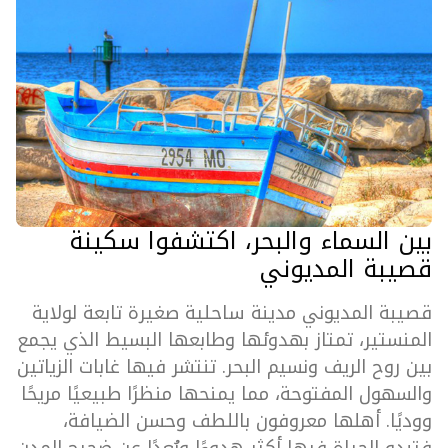
بين السماء والبحر، اكتشفوا سكينة
قصيبة المديوني
قصيبة المديوني مدينة ساحلية صغيرة تابعة لولاية
المنستير، تمتاز بهدوئها وطابعها البسيط الذي يجمع
بين روح الريف ونسيم البحر. تنتشر فيها غابات الزياتين
والسهول المفتوحة، مما يمنحها منظرًا طبيعيًا مريحًا
ووديًا. أهلها معروفون باللطف وحسن الضيافة،
فتبدو الحياة فيها أكثر هدوءًا وبُعدًا عن ضجيج المدن