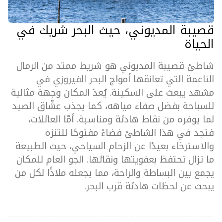
قصيبة المديوني، حيث البحر شريك في
الحياة
شاطئ قصيبة المديوني هو شريط ممتد من الرمال
الناعمة التي تعانقها أمواج البحر الفيروزي في
مشهد يبعث على السكينة. يُعدّ المكان وجهة مثالية
للسباحة بفضل صفاء مياهه، كما يجذب عشّاق الصيد
لما يوفره من نقاط هادئة ومناسبة. أمّا العائلات،
فتجد في هذا الشاطئ فضاءً مفتوحًا للتنزه
والاسترخاء بعيدًا عن الزحام السياحي، حيث الطبيعة
ما تزال تحتفظ بعفويتها ونقائها. الجو العام للمكان
يجمع بين البساطة والراحة، مما يجعله ملاذًا لكل من
يبحث عن لحظات هادئة قرب البحر.