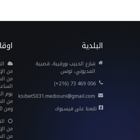
البلدية
اوقا
شارع الحبيب بورقيبة، قصيبة
ال
المديوني، تونس
من الإ
006 469 73 (216+)
الساعة 13:30 إلى 0
يوم ال
ksibet5031.mediouni@gmail.com
تابعنا على فيسبوك
ومن 14:30 إلى 17:30
ال
من الإ
من الساعة 8:00