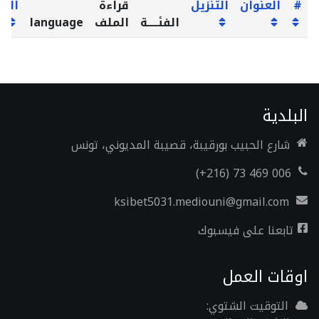
#
العنوان
التنزيل
قراءة
الزي
الفئـــــة
الملف
language
البلدية
شارع الحبيب بورقيبة، قصيبة المديوني، تونس
006 469 73 (216+)
ksibet5031.mediouni@gmail.com
تابعنا على فيسبوك
اوقات العمل
التوقيت الشتوي: