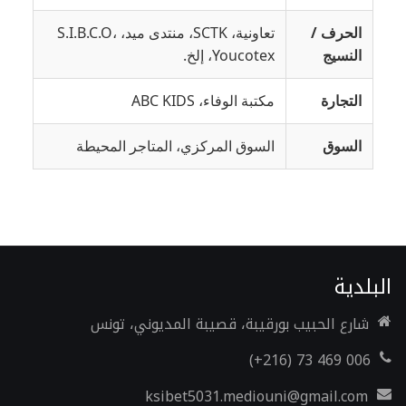
الحرف /
تعاونية، SCTK، منتدى ميد، S.I.B.C.O،
النسيج
Youcotex، إلخ.
التجارة
مكتبة الوفاء، ABC KIDS
السوق
السوق المركزي، المتاجر المحيطة
البلدية
شارع الحبيب بورقيبة، قصيبة المديوني، تونس
006 469 73 (216+)
ksibet5031.mediouni@gmail.com