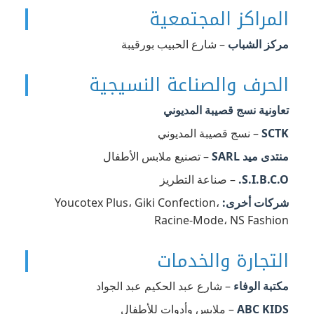
المراكز المجتمعية
مركز الشباب
– شارع الحبيب بورقيبة
الحرف والصناعة النسيجية
تعاونية نسج قصيبة المديوني
SCTK
– نسج قصيبة المديوني
منتدى ميد SARL
– تصنيع ملابس الأطفال
S.I.B.C.O.
– صناعة التطريز
شركات أخرى:
Youcotex Plus، Giki Confection،
Racine-Mode، NS Fashion
التجارة والخدمات
مكتبة الوفاء
– شارع عبد الحكيم عبد الجواد
ABC KIDS
– ملابس وأدوات للأطفال