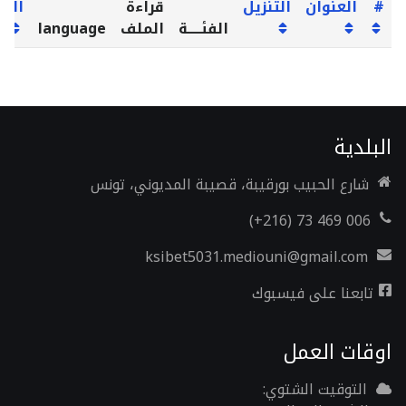
#
العنوان
التنزيل
قراءة
الزي
الفئـــــة
الملف
language
البلدية
شارع الحبيب بورقيبة، قصيبة المديوني، تونس
006 469 73 (216+)
ksibet5031.mediouni@gmail.com
تابعنا على فيسبوك
اوقات العمل
التوقيت الشتوي: